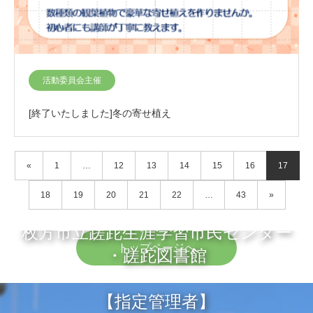
活動委員会主催
[終了いたしました]冬の寄せ植え
«
1
…
12
13
14
15
16
17
18
19
20
21
22
…
43
»
枚方市立蹉跎生涯学習市民センター
トップページへ
・蹉跎図書館
【指定管理者】