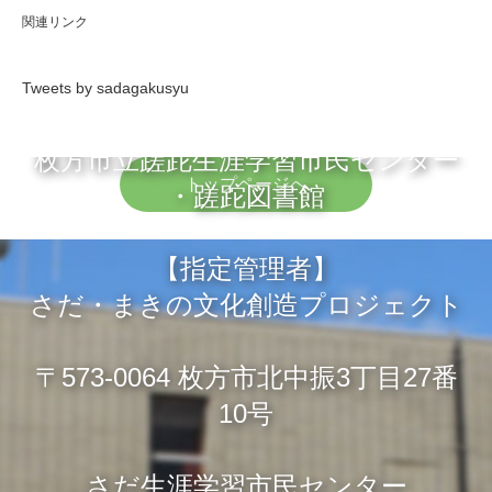
関連リンク
Tweets by sadagakusyu
枚方市立蹉跎生涯学習市民センター
トップページへ
・蹉跎図書館
【指定管理者】
さだ・まきの文化創造プロジェクト
〒573-0064 枚方市北中振3丁目27番
10号
さだ生涯学習市民センター