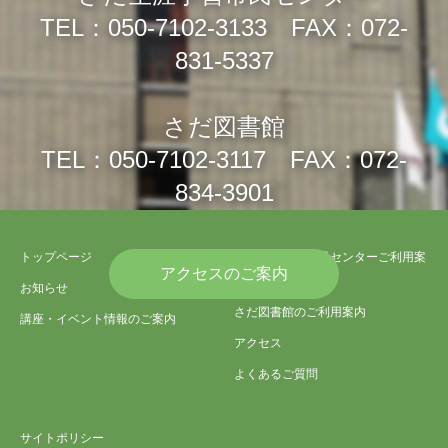
TEL：050-7102-3133 FAX：072-
831-5337
さだ図書館
TEL：050-7102-3117 FAX：072-
834-3901
トップページ
さだ生涯学習市民センターご利用案
アクセスのご案内
内
お知らせ
さだ図書館のご利用案内
講座・イベント情報のご案内
アクセス
よくあるご質問
サイトポリシー