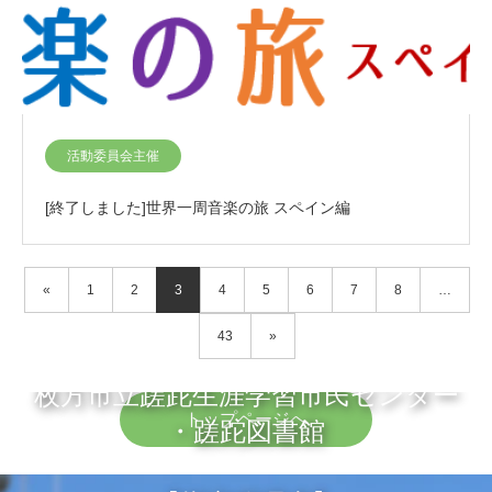
活動委員会主催
[終了しました]世界一周音楽の旅 スペイン編
«
1
2
3
4
5
6
7
8
…
43
»
枚方市立蹉跎生涯学習市民センター
トップページへ
・蹉跎図書館