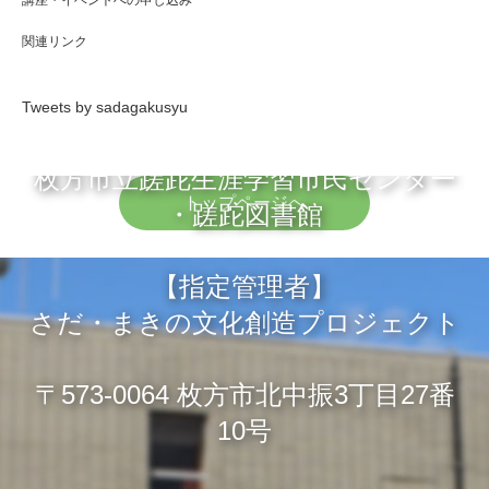
講座・イベントへの申し込み
関連リンク
Tweets by sadagakusyu
枚方市立蹉跎生涯学習市民センター
トップページへ
・蹉跎図書館
【指定管理者】
さだ・まきの文化創造プロジェクト
〒573-0064 枚方市北中振3丁目27番
10号