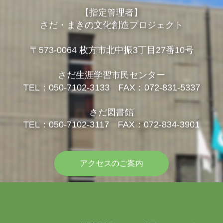
【指定管理者】
さだ・まきの文化創造プロジェクト
〒573-0064 枚方市北中振3丁目27番10号
さだ生涯学習市民センター
TEL：050-7102-3133 FAX：072-831-5337
さだ図書館
TEL：050-7102-3117 FAX：072-834-3901
アクセスのご案内