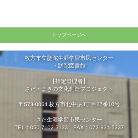
トップページへ
枚方市立蹉跎生涯学習市民センター
・蹉跎図書館
【指定管理者】
さだ・まきの文化創造プロジェクト
〒573-0064 枚方市北中振3丁目27番10号
さだ生涯学習市民センター
TEL：050-7102-3133 FAX：072-831-5337