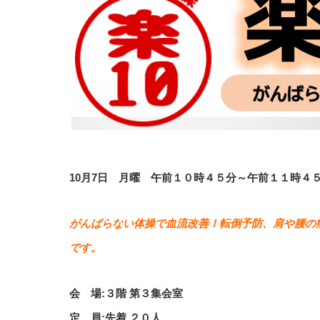
10月7日 月曜 午前１０時４５分～午前１１時４
がんばらない体操で血流改善！転倒予防、肩や腰の
です。
会 場:３階 第３集会室
定 員:先着 ２０人