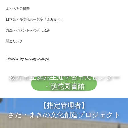
よくあるご質問
日本語・多文化共生教室「よみかき」
講座・イベントへの申し込み
関連リンク
Tweets by sadagakusyu
枚方市立蹉跎生涯学習市民センター
トップページへ
・蹉跎図書館
【指定管理者】
さだ・まきの文化創造プロジェクト