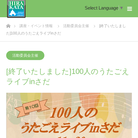
Select Language
▼
ホーム
講座・イベント情報
活動委員会主催
[終了いたしまし
た]100人のうたごえライブinさだ
活動委員会主催
[終了いたしました]100人のうたごえ
ライブinさだ