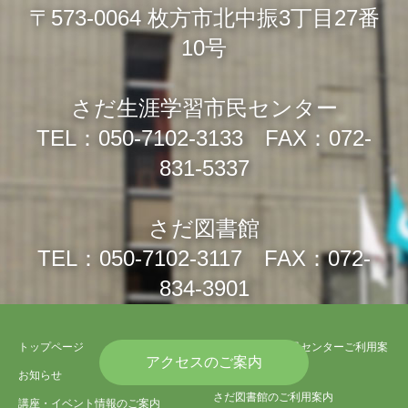
〒573-0064 枚方市北中振3丁目27番
10号
さだ生涯学習市民センター
TEL：050-7102-3133 FAX：072-
831-5337
さだ図書館
TEL：050-7102-3117 FAX：072-
834-3901
トップページ
さだ生涯学習市民センターご利用案
アクセスのご案内
内
お知らせ
さだ図書館のご利用案内
講座・イベント情報のご案内