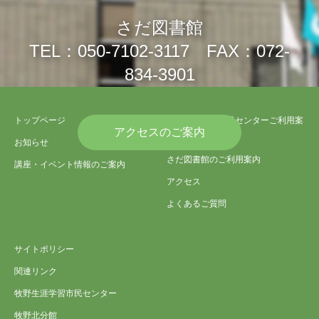
さだ図書館
TEL：050-7102-3117 FAX：072-
834-3901
トップページ
さだ生涯学習市民センターご利用案
アクセスのご案内
内
お知らせ
さだ図書館のご利用案内
講座・イベント情報のご案内
アクセス
よくあるご質問
サイトポリシー
関連リンク
牧野生涯学習市民センター
牧野北分館