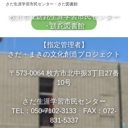
さだ生涯学習市民センター・さだ図書館
枚方市立蹉跎生涯学習市民センター
トップページへ
・蹉跎図書館
【指定管理者】
さだ・まきの文化創造プロジェクト
〒573-0064 枚方市北中振3丁目27番
10号
さだ生涯学習市民センター
TEL：050-7102-3133 FAX：072-
831-5337