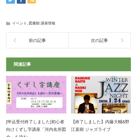
イベント
,
図書館 講座情報
前の記事
次の記事
関連記事
[申込受付終了しました]初心者
【終了しました】内藤大輔&野
向けくずし字講座「河内名所図
江直樹 ジャズライブ
会」を読む～…
…