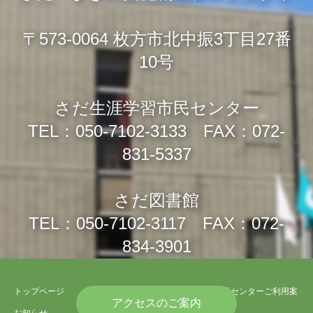
〒573-0064 枚方市北中振3丁目27番
10号
さだ生涯学習市民センター
TEL：050-7102-3133 FAX：072-
831-5337
さだ図書館
TEL：050-7102-3117 FAX：072-
834-3901
トップページ
さだ生涯学習市民センターご利用案
アクセスのご案内
内
お知らせ