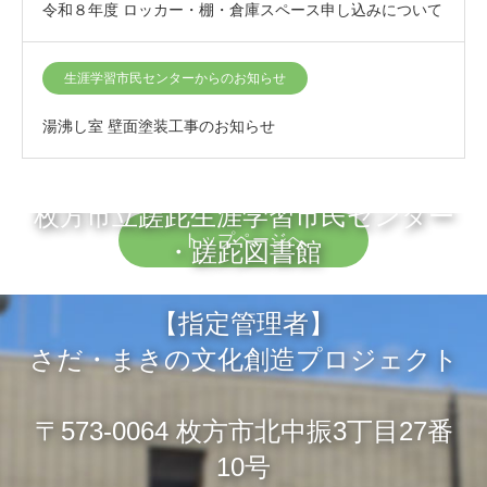
令和８年度 ロッカー・棚・倉庫スペース申し込みについて
生涯学習市民センターからのお知らせ
湯沸し室 壁面塗装工事のお知らせ
枚方市立蹉跎生涯学習市民センター
トップページへ
・蹉跎図書館
【指定管理者】
さだ・まきの文化創造プロジェクト
〒573-0064 枚方市北中振3丁目27番
10号