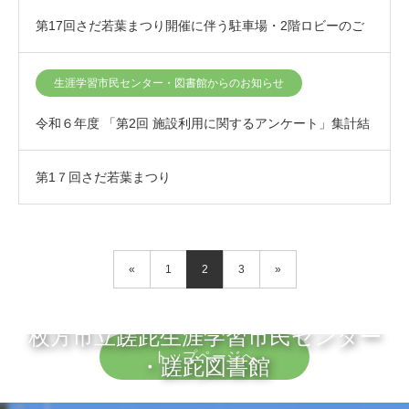
第17回さだ若葉まつり開催に伴う駐車場・2階ロビーのご
利用について
生涯学習市民センター・図書館からのお知らせ
令和６年度 「第2回 施設利用に関するアンケート」集計結
果について
第1７回さだ若葉まつり
«
1
2
3
»
枚方市立蹉跎生涯学習市民センター
トップページへ
・蹉跎図書館