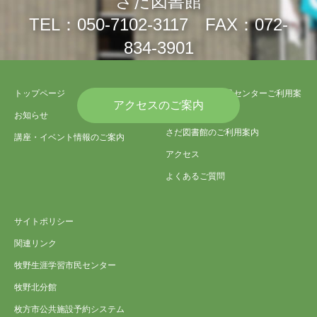
さだ図書館
TEL：050-7102-3117 FAX：072-
834-3901
トップページ
さだ生涯学習市民センターご利用案
アクセスのご案内
内
お知らせ
さだ図書館のご利用案内
講座・イベント情報のご案内
アクセス
よくあるご質問
サイトポリシー
関連リンク
牧野生涯学習市民センター
牧野北分館
枚方市公共施設予約システム