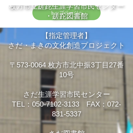
枚方市立蹉跎生涯学習市民センター
トップページへ
・蹉跎図書館
【指定管理者】
さだ・まきの文化創造プロジェクト
〒573-0064 枚方市北中振3丁目27番
10号
さだ生涯学習市民センター
TEL：050-7102-3133 FAX：072-
831-5337