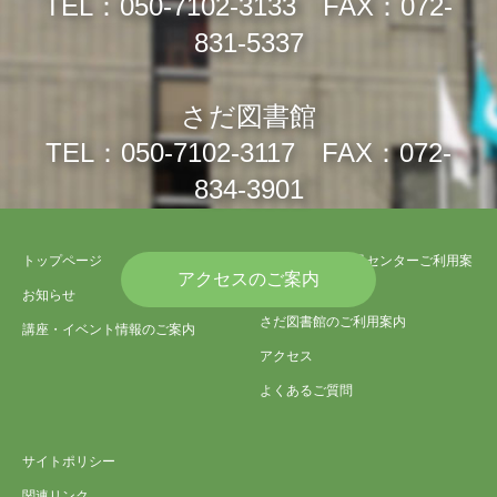
TEL：050-7102-3133 FAX：072-
831-5337
さだ図書館
TEL：050-7102-3117 FAX：072-
834-3901
トップページ
さだ生涯学習市民センターご利用案
アクセスのご案内
内
お知らせ
さだ図書館のご利用案内
講座・イベント情報のご案内
アクセス
よくあるご質問
サイトポリシー
関連リンク