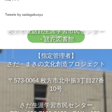
Tweets by sadagakusyu
枚方市立蹉跎生涯学習市民センター
トップページへ
・蹉跎図書館
【指定管理者】
さだ・まきの文化創造プロジェクト
〒573-0064 枚方市北中振3丁目27番
10号
さだ生涯学習市民センター