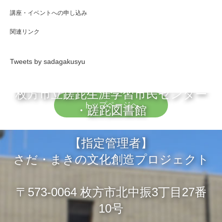
講座・イベントへの申し込み
関連リンク
Tweets by sadagakusyu
枚方市立蹉跎生涯学習市民センター
トップページへ
・蹉跎図書館
【指定管理者】
さだ・まきの文化創造プロジェクト
〒573-0064 枚方市北中振3丁目27番
10号