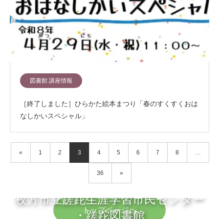
図書館 講座情報
［終了しました］ひらかた絵本まつり「春のすくすくおは
なしかいスペシャル」
«
1
2
3
4
5
6
7
8
…
36
»
枚方市立蹉跎生涯学習市民センター
トップページへ
・蹉跎図書館