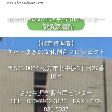
Tweets by sadagakusyu
枚方市立蹉跎生涯学習市民センター
トップページへ
・蹉跎図書館
【指定管理者】
さだ・まきの文化創造プロジェクト
〒573-0064 枚方市北中振3丁目27番
10号
さだ生涯学習市民センター
TEL：050-7102-3133 FAX：072-
831-5337