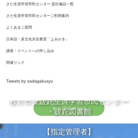
さだ生涯学習市民センター 貸出備品一覧
さだ生涯学習市民センターご利用案内
よくあるご質問
日本語・多文化共生教室「よみかき」
講座・イベントへの申し込み
関連リンク
Tweets by sadagakusyu
枚方市立蹉跎生涯学習市民センター
トップページへ
・蹉跎図書館
【指定管理者】