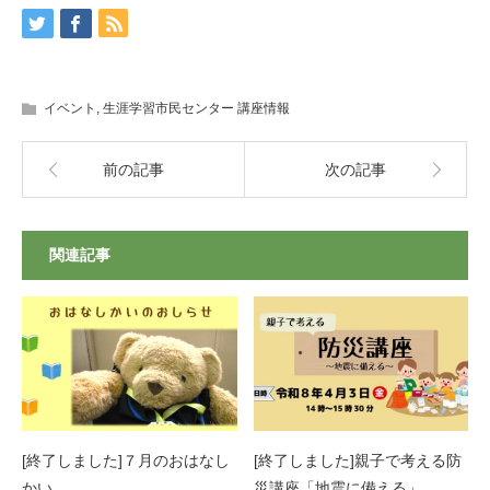
イベント
,
生涯学習市民センター 講座情報
前の記事
次の記事
関連記事
[終了しました]７月のおはなし
[終了しました]親子で考える防
かい
災講座「地震に備える」