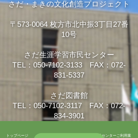
さだ・まきの文化創造プロジェクト
〒573-0064 枚方市北中振3丁目27番
10号
さだ生涯学習市民センター
TEL：050-7102-3133 FAX：072-
831-5337
さだ図書館
TEL：050-7102-3117 FAX：072-
834-3901
トップページ
さだ生涯学習市民センターご利用案