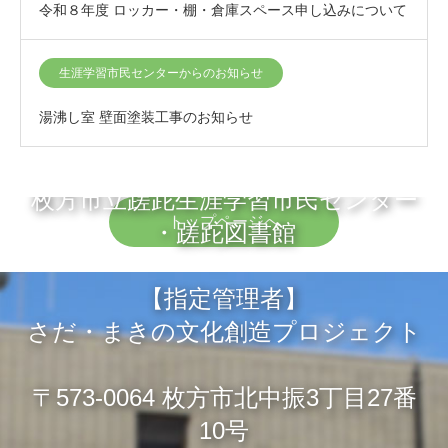
令和８年度 ロッカー・棚・倉庫スペース申し込みについて
生涯学習市民センターからのお知らせ
湯沸し室 壁面塗装工事のお知らせ
枚方市立蹉跎生涯学習市民センター
トップページへ
・蹉跎図書館
【指定管理者】
さだ・まきの文化創造プロジェクト
〒573-0064 枚方市北中振3丁目27番
10号