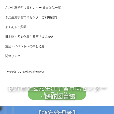
さだ生涯学習市民センター 貸出備品一覧
さだ生涯学習市民センターご利用案内
よくあるご質問
日本語・多文化共生教室「よみかき」
講座・イベントへの申し込み
関連リンク
Tweets by sadagakusyu
枚方市立蹉跎生涯学習市民センター
トップページへ
・蹉跎図書館
【指定管理者】