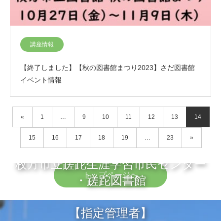
講座情報
【終了しました】【秋の図書館まつり2023】さだ図書館
イベント情報
«
1
…
9
10
11
12
13
14
15
16
17
18
19
…
23
»
枚方市立蹉跎生涯学習市民センター
トップページへ
・蹉跎図書館
【指定管理者】