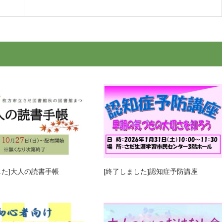
した]大人の読書手帳
[終了しました]認知症予防講座