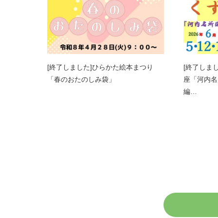
[終了しました]ひらかた絵本まつり
[終了しま
「春のおたのしみ袋」
座「河内名
編…