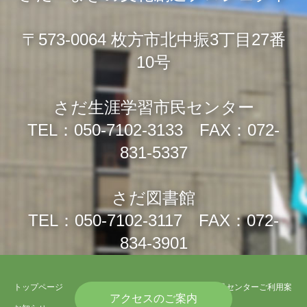
〒573-0064 枚方市北中振3丁目27番
10号
さだ生涯学習市民センター
TEL：050-7102-3133 FAX：072-
831-5337
さだ図書館
TEL：050-7102-3117 FAX：072-
834-3901
トップページ
さだ生涯学習市民センターご利用案
アクセスのご案内
内