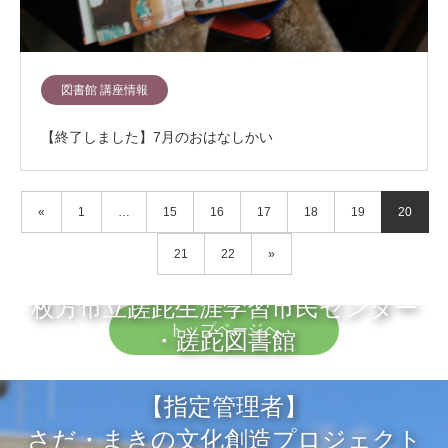
図書館 講座情報
【終了しました】7月のおはなしかい
«
1
…
15
16
17
18
19
20
21
22
»
枚方市立蹉跎生涯学習市民センター
トップページへ
・蹉跎図書館
【指定管理者】
さだ・まきの文化創造プロジェクト